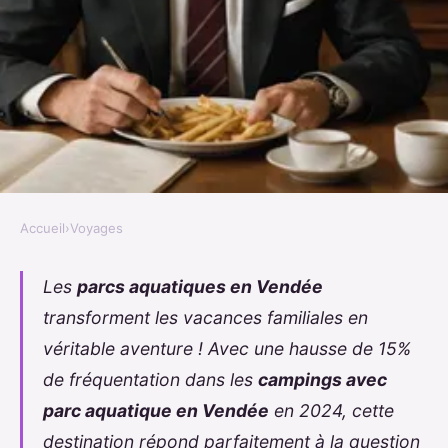
Accueil
›
Voyages
VOYAGES
Top des campings avec parc
Les
parcs aquatiques en Vendée
transforment les vacances familiales en
aquatique à découvrir en vendée
véritable aventure ! Avec une hausse de 15%
Garance
•
3 novembre 2025
•
8 min de lecture
de fréquentation dans les
campings avec
parc aquatique en Vendée
en 2024, cette
destination répond parfaitement à la question