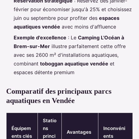
Réservation stratégique
: Réservez dès janvier-
février pour économiser jusqu'à 25% et choisissez
juin ou septembre pour profiter des
espaces
aquatiques vendée
avec moins d'affluence
Exemple d'excellence
: Le
Camping L'Océan à
Brem-sur-Mer
illustre parfaitement cette offre
avec ses 2600 m² d'installations aquatiques,
combinant
toboggan aquatique vendée
et
espaces détente premium
Comparatif des principaux parcs
aquatiques en Vendée
Statio
Équipem
ns
Inconvéni
Avantages
ents clés
princi
ents