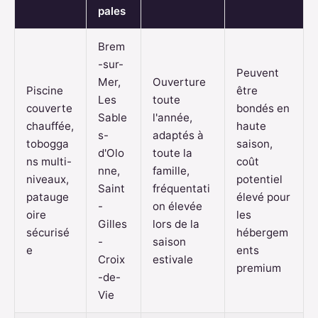
pales
Brem
-sur-
Peuvent
Mer,
Ouverture
Piscine
être
Les
toute
couverte
bondés en
Sable
l'année,
chauffée,
haute
s-
adaptés à
tobogga
saison,
d'Olo
toute la
ns multi-
coût
nne,
famille,
niveaux,
potentiel
Saint
fréquentati
patauge
élevé pour
-
on élevée
oire
les
Gilles
lors de la
sécurisé
hébergem
-
saison
e
ents
Croix
estivale
premium
-de-
Vie