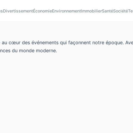
és
Divertissement
Économie
Environnement
Immobilier
Santé
Société
Te
au cœur des événements qui façonnent notre époque. Avec d
 nuances du monde moderne.