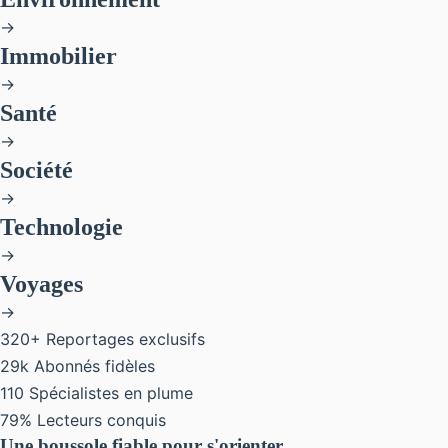
→
Immobilier
→
Santé
→
Société
→
Technologie
→
Voyages
→
320+
Reportages exclusifs
29k
Abonnés fidèles
110
Spécialistes en plume
79%
Lecteurs conquis
Une boussole fiable pour s'orienter